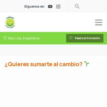
Síguenos en
San Luis, Argentina
Realizar Donación
¿Quieres sumarte al cambio?
En
Fundación Conciencia Ambiental
, estamos
siempre abiertos a nuevas ideas, colaboraciones y
personas que quieran aportar al cuidado del planeta. Si
tienes alguna consulta, propuesta o simplemente
quieres conocer más sobre nuestras iniciativas,
¡contáctanos!